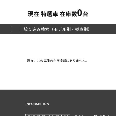
0
現在 特選車 在庫数
台
絞り込み検索（モデル別・拠点別）
全在庫一覧
現在、この車種の在庫情報はありません。
E-PACE
F-TYPE
XJ
I-PACE
INFORMATION