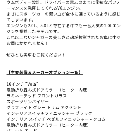
ウムボディー設計、ドライバーの意志のままに俊敏なパフォ
ーマンスを発揮してくれるV6エンジン。
まさにスポーツカーの濃い血が全体に通っているように感じ
てしまいます。
エンジンも2.0L、5.0Lと存在する中でも一番人気の2.0Lエン
ジンを搭載したモデルです。
これ以上ないジャガーの美しさと魂が投影されたお車は中々
お目にかかれません！
ぜひとも実車をご覧ください！
【主要装備＆メーカーオプション一覧】
18インチ "Vela"
電動折り畳み式ドアミラー（ヒーター内蔵
ラミネーテッド フロントガラス
スポーツサンバイザー
グラファイト グレー トリム アクセント
インテリアスイッチフィニッシャー ブラック
インテリア スイッチ ベゼルフィニッシャー - クロム
電動折り畳み式ドアミラー（ヒーター内蔵）
バレット モード