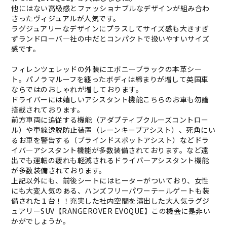
他にはない高級感とファッショナブルなデザインが組み合わ
さったヴィジュアルが人気です。
ラグジュアリーなデザインにプラスしてサイズ感も大きすぎ
ずランドローバ―社の中だとコンパクトで扱いやすいサイズ
感です。
フィレンツェレッドの外装にエボニーブラックの本革シー
ト。パノラマルーフを纏ったボディは締まりが増して英国車
ならではのおしゃれが増しております。
ドライバーには嬉しいアシスタント機能こちらのお車も勿論
搭載されております。
前方車両に追従する機能（アダプティブクルーズコントロー
ル）や車線逸脱防止装置（レーンキープアシスト）、死角にい
るお車を警告する（ブラインドスポットアシスト）などドラ
イバ―アシスタント機能が多数装備されております。など遠
出でも運転の疲れも軽減されるドライバ―アシスタント機能
が多数装備されております。
上記以外にも、前後シートにはヒーターがついており、女性
にも大変人気のある、ハンズフリーパワーテールゲートも装
備された１台！！充実した社内空間を演出した大人気ラグジ
ュアリーSUV【RANGEROVER EVOQUE】この機会に是非い
かがでしょうか。