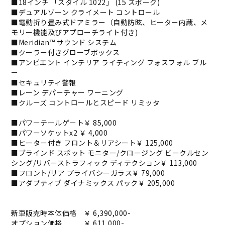
■18インチ 「スタイル 1022」 (15 スポーク)
■デュアルゾーン クライメート コントロール
■電動折り畳み式ドアミラー（自動防眩、ヒーター内蔵、メ
モリー機能及びアプローチライト付き)
■Meridian™ サウンド システム
■クーラー付きグローブボックス
■アンビエント インテリア ライティング フォスフォル ブル
ー
■セキュリティ警報
■レーン デパーチャー ワーニング
■クルーズ コントロールとスピード リミッタ
■パワーテールゲート￥ 85,000
■パワーソケットx2 ￥ 4,000
■ヒーター付き フロント＆リアシート￥ 125,000
■ブラインド スポット モニター/クロージング ビークルセン
シング/リバーストラフィック ディテクション￥ 113,000
■フロント/リア プライバシーガラス￥ 79,000
■アダプティブ ダイナミックス パック￥ 205,000
新車販売時本体価格 ￥ 6,390,000-
オプション価格 ￥ 611,000-