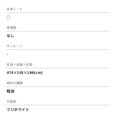
本革シート
◯
修復歴
なし
サンルーフ
-
全長×全幅×全高
474×193×166(cm)
燃料の種類
軽油
外装色
フジホワイト