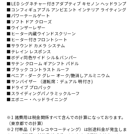
■LED シグネチャー付きアダプティブ キセノン ヘッドランプ
■コンフィギュアブル アンビエント インテリア ライティング
■パワーテールゲート
■ソフト ドア クローズ
■ウインザーレザー
■ヒーター内蔵ウインドスクリーン
■ヒーター付きフロントシート
■サラウンド カメラ システム
■テレイン レスポンス
■ボディ同色サイド シル＆バンパー
■サテン クローム ギアシフト パドル
■ブラック コントラスト ルーフ
■べニア - ダーク グレー オーク/艶消しアルミニウム
■サンバイザー （運転席：デュアル 明付き)
■ドライブ プロパック
■スライディングパノラミックルーフ
■エボニー・ヘッドライニング
※1 諸費用は税金関係すべて含んでの計算になっております。
（東京都での計算）
※2 付帯品（ドラレコやコーティング）は別途料金が発生しま