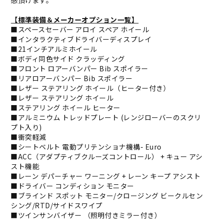
感頂けます。
【標準装備＆メーカーオプション一覧】
■スペースセーバー アロイ スペア ホイール
■インタラクティブドライバーディスプレイ
■21インチアルミホイール
■ボディ同色サイド クラッディング
■フロント ロアーバンパー Bib スポイラー
■リアロアーバンパー Bib スポイラー
■レザー ステアリング ホイール（ヒーター付き）
■レザー ステアリング ホイール
■ステアリング ホイール ヒーター
■アルミニウム トレッドプレート (レンジローバーのスクリ
プト入り)
■衝突軽減
■シートベルト 電動プリテンショナ機構- Euro
■ACC（アダプティブクルーズコントロール） + キュー アシ
スト機能
■レーン デパーチャー ワーニング + レーン キープ アシスト
■ドライバー コンディション モニター
■ブラインド スポット モニター/クロージング ビークルセン
シング/RTD/サイドスワイプ
■ツインサンバイザー （照明付きミラー付き）