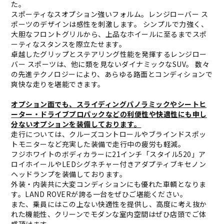
た。
スポーティなスオプション強いフォルム。レンジローバー ス
ポーツのデザインは感性を刺激します。 シンプルで力強く、
大胆なフロントグリルから、上品なホイールに至るまでスポ
ーティなスタンスを際立たせます。
卓越したグリップとステアリング性能を発揮するレンジロー
バー スポーツは、他に類を見ないダイナミックなSUV。 数々
の先進テクノロジーにより、あらゆる路面とコンディションで
爽快な走りを堪能できます。
オプション面でも、スライディングパノラミックやシートヒ
ーター・ドライブプロパックなどの利便性や快適性にも申し
分ないオプションを装備しております。
走行については、クルーズコントロールやブラインドスポッ
トモニターなど充実した装備で走行中の疲労も軽減。
フジホワイトのボディカラーに21インチ「スタイル520」ア
ロイホイールやLEDシグネチャー付きアダプティブキセノン
ヘッドランプを装備しております。
外装・内装共に大変コンディションにも優れた車輌となりま
す。LAND ROVERが誇る一台をぜひご堪能ください。
また、乗員にはこの上ない快適性を提供し、高度に考え抜か
れた機能性、クリーンでモダンな室内空間はぜひ店頭でご体