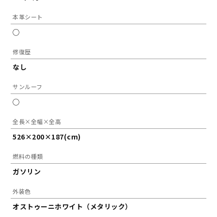
本革シート
◯
修復歴
なし
サンルーフ
◯
全長×全幅×全高
526×200×187(cm)
燃料の種類
ガソリン
外装色
オストゥーニホワイト（メタリック）