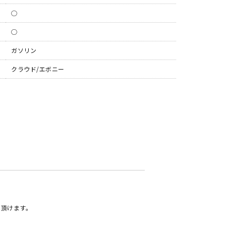
◯
◯
ガソリン
クラウド/エボニー
み頂けます。