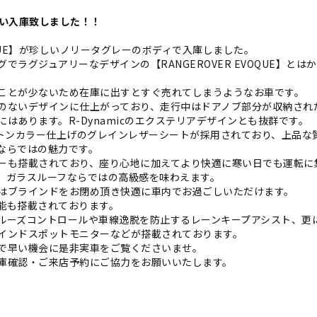
が
い入庫致しました！！
VOQUE】が珍しいノリータグレーのボディで入庫しました。
ラグジュアリーなデザインの【RANGEROVER EVOQUE】とは
ことが少ないため在庫に出すとすぐ売れてしまうようなお車です。
のないデザインに仕上がっており、走行中はドアノブ部分が収納され
はあります。R-Dynamicのエクステリアデザインとも抜群です。
ートンカラー仕上げのグレインレザーシートが採用されており、上品な
ならではの魅力です。
ーも搭載されており、座り心地に加えてより快適に寒い日でも運転に
、ガラスルーフならではの高級感を味わえます。
はブラインドをお閉め頂き快適に車内でお過ごしいただけます。
能も搭載されております。
ルーズコントロールや車線逸脱を防止するレーンキープアシスト、更
インドスポットモニターなどが搭載されております。
で早い機会に是非実車をご覧くださいませ。
庫確認・ご来店予約にご協力をお願いいたします。
）