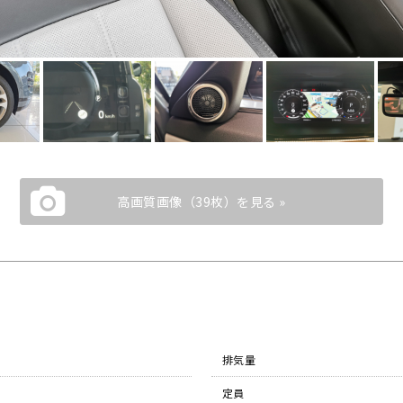
高画質画像（39枚）を見る »
排気量
定員