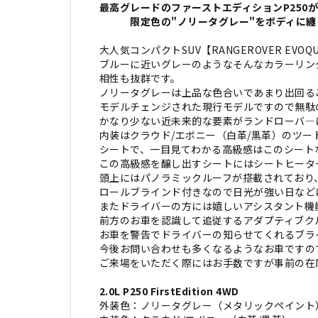
最高グレードのファーストエディションP250
限定色の"ノリータグレー"をボディに纏
大人気コンパクトSUV【RANGEROVER E
ブルーに近いグレーのようなそんなカラーリングで
相性も抜群です。
ノリータグレーは上品な色合いであまり出回る
モデルチェンジされた現行モデルですので無駄
かなり少ない近未来的な要素がランドローバ―に
内装はクラウド/エボニー（白革/黒革）のツ
シートで、一目見てわかる高級感はこのシート
この高級感を醸し出すシートにはシートヒータ
頭上にはパノラミックルーフが搭載されており
ロールブラインド付きなので日光が強い日など
またドライバーの方には嬉しいアシスタント機
前方のお車を認識して追従するアダプティブク
お車を警告でドライバーの知らせてくれるブラ
今後お問い合わせも多くなるようなお車ですの
ご来場をいただく際にはお手数ですが事前の在
2.0L P250 FirstEdition 4WD
外装色：ノリータグレー（メタリックペイント