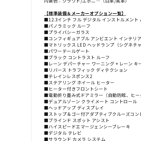
内装色：クラウド/エボニ―（白革/黒革）
【標準装備＆メーカーオプション一覧】
■12.3インチ フル デジタル インストルメント
■パノラミック ルーフ
■プライバシーガラス
■コンフィギュアブル アンビエント インテリア
■マトリックス LED ヘッドランプ（シグネチャー 
■パワーテールゲート
■ブラック コントラスト ルーフ
■レーン デパーチャー ワーニング + レーン キ
■リバース トラフィック ディテクション
■テレインレスポンス2
■ステアリング ホイール ヒーター
■ヒーター付きフロントシート
■電動折り畳み式ドアミラー（自動防眩、ヒー
■デュアルゾーン クライメート コントロール
■ヘッドアップ ディスプレイ
■ストップ＆ゴー付アダプティブクルーズコン
■ブラインド スポット アシスト
■ハイスピードエマージェンシーブレーキ
■デジタル テレビ
■サラウンド カメラ システム