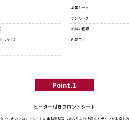
本革シート
サンルーフ
)
燃料の種類
タリック）
内装色
Point.1
ヒーター付きフロントシート
ター付きのフロントシートに電動調整等も加わりより快適なドライブをお楽し