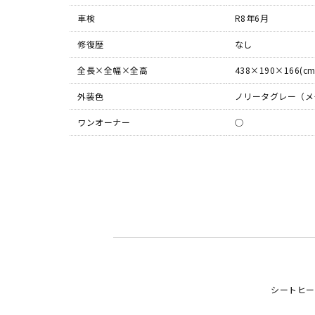
車検
R8年6月
修復歴
なし
全長×全幅×全高
438×190×166(cm
外装色
ノリータグレー（メ
ワンオーナー
◯
シートヒー