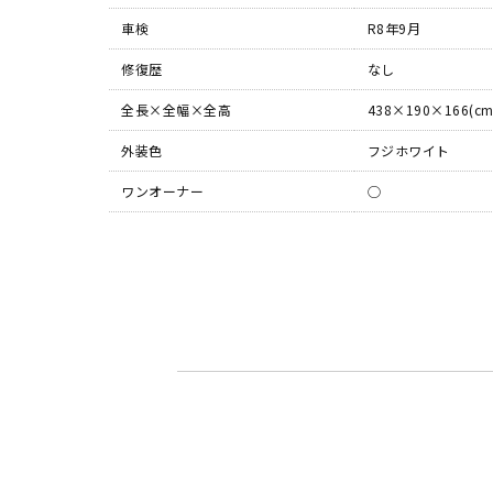
車検
R8年9月
修復歴
なし
全長×全幅×全高
438×190×166(cm
外装色
フジホワイト
ワンオーナー
◯