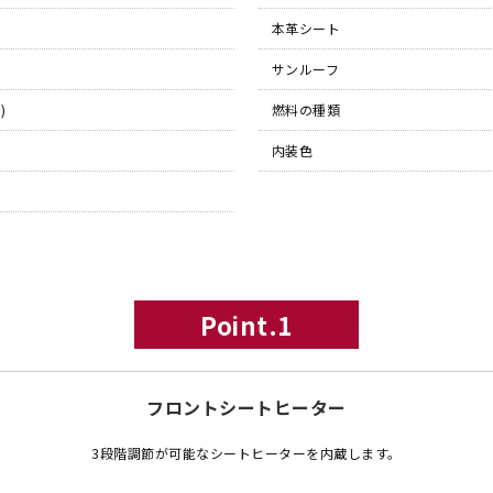
本革シート
サンルーフ
)
燃料の種類
内装色
Point.1
フロントシートヒーター
3段階調節が可能なシートヒーターを内蔵します。