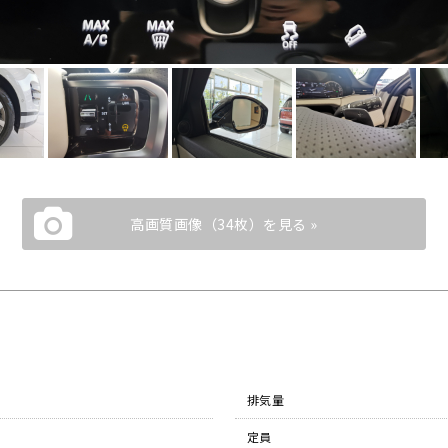
高画質画像（34枚）を見る »
排気量
定員