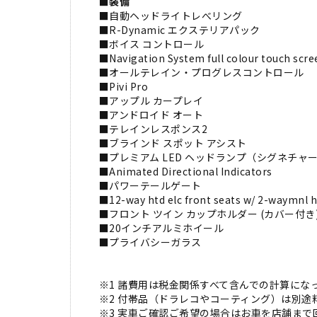
■
装備
■自動ヘッドライトレべリング
■R-Dynamic エクステリアパック
■ボイス コントロール
■Navigation System full colour touch scre
■オールテレイン・プログレスコントロール
■Pivi Pro
■アップル カープレイ
■アンドロイド オート
■テレインレスポンス2
■ブラインド スポット アシスト
■プレミアム LED ヘッドランプ（シグネチャー
■Animated Directional Indicators
■パワーテールゲート
■12-way htd elc front seats w/ 2-waymnl h
■フロント ツイン カップホルダー (カバー付き
■20インチアルミホイール
■プライバシーガラス
※1 諸費用は税金関係すべて含んでの計算にな
※2 付帯品（ドラレコやコーティング）は別
※3 実車ご確認ご希望の場合はお車を店舗ま