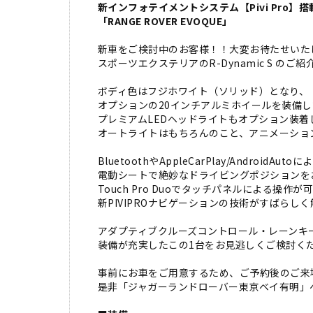
新インフォテイメントシステム【Pivi Pro】搭
「RANGE ROVER EVOQUE」
新車をご検討中のお客様！！大変お待たせいたしまし
スポーツエクステリアのR-Dynamic S のご
ボディ色はフジホワイト（ソリッド）となり、
オプションの20インチアルミホイールを装備
プレミアムLEDヘッドライトもオプション装
オートライトはもちろんのこと、アニメーショ
BluetoothやAppleCarPlay/Androi
電動シートで絶妙なドライビングポジションを
Touch Pro Duoでタッチパネルによる操作
新PIVIPROナビゲーションの技術がすばら
アダプティブクルーズコントロール・レーンキ
装備が充実したこの1台をお見逃しくご検討く
事前にお車をご用意するため、ご予約後のご来
是非「ジャガーランドローバー東京ベイ有明」