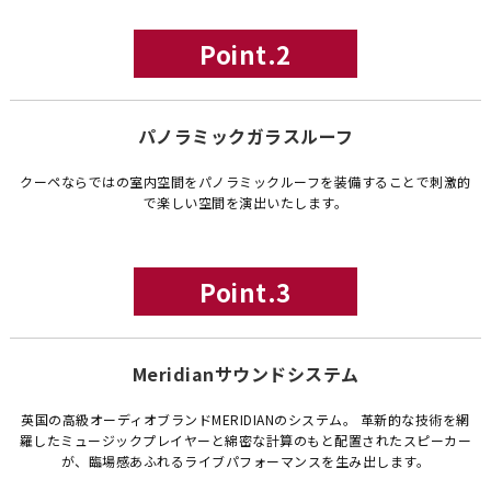
Point.2
パノラミックガラスルーフ
クーペならではの室内空間をパノラミックルーフを装備することで刺激的
で楽しい空間を演出いたします。
Point.3
Meridianサウンドシステム
英国の高級オーディオブランドMERIDIANのシステム。 革新的な技術を網
羅したミュージックプレイヤーと綿密な計算のもと配置されたスピーカー
が、臨場感あふれるライブパフォーマンスを生み出します。