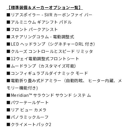
【標準装備＆メーカーオプション一覧】
■リアスポイラー - SVR カーボンファイ バー
■アルミニウム ギアシフト パドル
■フロント パークアシスト
■ステアリングコラム - 電動調整式
■LED ヘッドランプ（シグネチャーDRL 付き）
■クルーズ コントロールとスピード リミッタ
■12ウェイ電動調整式フロントシート
■ムードランプ（カスタマイズ可能）
■コンフィギュラブルダイナミック モード
■電動折り畳み式ドアミラー（自動防眩、 ヒーター内蔵、メ
モリー機能付き)
■Meridian™ サラウンド サウンド システ ム
■パワーテールゲート
■リア ビュー カメラ
■パノラミックルーフ
■クライメートパック2