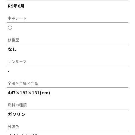
R9年6月
本革シート
◯
修復歴
なし
サンルーフ
-
全長×全幅×全高
447×192×131(cm)
燃料の種類
ガソリン
外装色