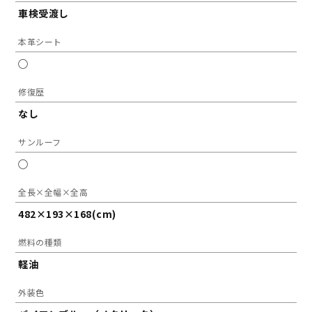
車検受渡し
本革シート
◯
修復歴
なし
サンルーフ
◯
全長×全幅×全高
482×193×168(cm)
燃料の種類
軽油
外装色