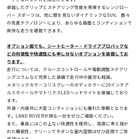
卓越したグリップとステアリング性能を発揮するレンジロー
バー スポーツは、他に類を見ないダイナミックなSUV。 数々
の先進テクノロジーにより、あらゆる路面とコンディションで
爽快な走りを堪能できます。
オプション面でも、シートヒーター・ドライブプロパックな
どの利便性や快適性にも申し分ないオプションを装備してお
ります。
走行については、クルーズコントロールや電動調整ステアリ
ングコラムなど充実した装備で走行中の疲労も軽減。
メタリックカラーコリスグレーのボディカラーに20インチア
ルミホイールやマトリクスLEDヘッドライトを装備しており
ます。
外装・内装共に大変コンディションにも優れた車輌となりま
す。LAND ROVERが誇る一台をぜひご堪能ください。
また、乗員にはこの上ない快適性を提供し、高度に考え抜か
れた機能性、クリーンでモダンな室内空間はぜひ店頭でご体