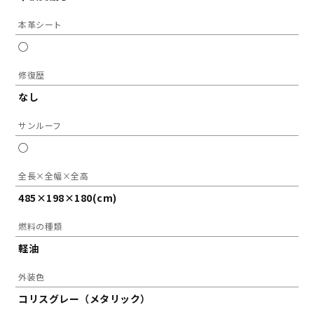
本革シート
◯
修復歴
なし
サンルーフ
◯
全長×全幅×全高
485×198×180(cm)
燃料の種類
軽油
外装色
コリスグレー（メタリック）