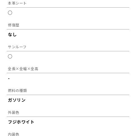
本革シート
◯
修復歴
なし
サンルーフ
◯
全長×全幅×全高
-
燃料の種類
ガソリン
外装色
フジホワイト
内装色