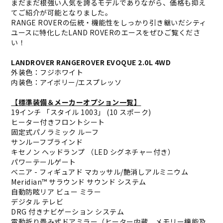
まだまだ根強い人気を誇るモデルでありながら、価格も抑え
てご紹介が可能となりました。
RANGE ROVERの伝統・機能性をしっかり引き継いだシティ
ユースに特化したLAND ROVERのエースをぜひご覧くださ
い！
LANDROVER RANGEROVER EVOQUE 2.0L 4WD
外装色：フジホワイト
内装色：アイボリー/エスプレッソ
【標準装備＆メーカーオプション一覧】
19インチ 「スタイル 1003」 (10 スポーク)
ヒーター付きフロントシート
固定式パノラミック ルーフ
サンルーフブラインド
キセノン ヘッドランプ （LED シグネチャー付き）
パワーテールゲート
べニア - フィギュアド マカッサル/艶消しアルミニウム
Meridian™ サラウンド サウンド システム
自動防眩リア ビュー ミラー
デジタル テレビ
DRG 付きナビゲーション システム
電動折り畳み式ドアミラー（ヒーター内蔵、メモリー機能及