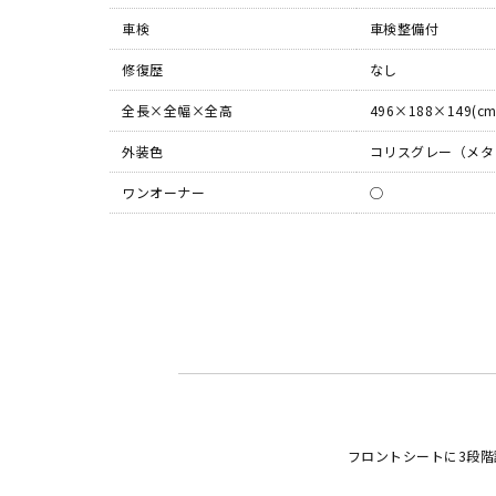
車検
車検整備付
修復歴
なし
全長×全幅×全高
496×188×149(cm
外装色
コリスグレー（メタ
ワンオーナー
◯
フロントシートに3段