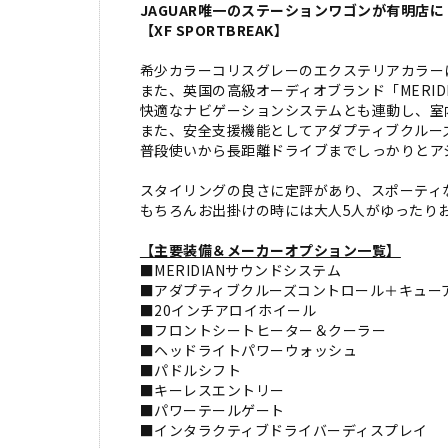
JAGUAR唯一のステーションワゴンが有明店に
【XF SPORTBREAK】
希少カラーコリスグレーのエクステリアカラー
また、英国の高級オーディオブランド「MERID
快適なナビゲーションシステムとも連動し、室
また、安全支援機能としてアダプティブクルー
普段使いから長距離ドライブまでしっかりとア
スタイリングの良さに定評があり、スポーティ
もちろんお出掛けの時には大人5人がゆったり
【主要装備＆メーカーオプション一覧】
■MERIDIANサウンドシステム
■アダプティブクルーズコントロール＋キュー
■20インチアロイホイール
■フロントシートヒーター＆クーラー
■ヘッドライトパワーウォッシュ
■パドルシフト
■キーレスエントリー
■パワーテールゲート
■インタラクティブドライバーディスプレイ