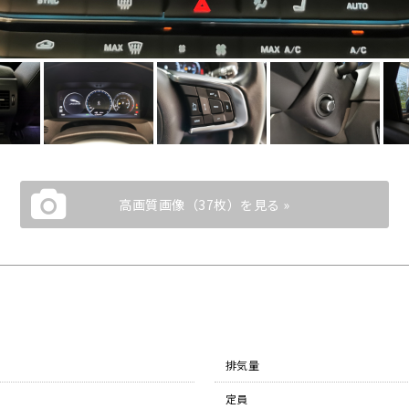
高画質画像（37枚）を見る »
排気量
定員