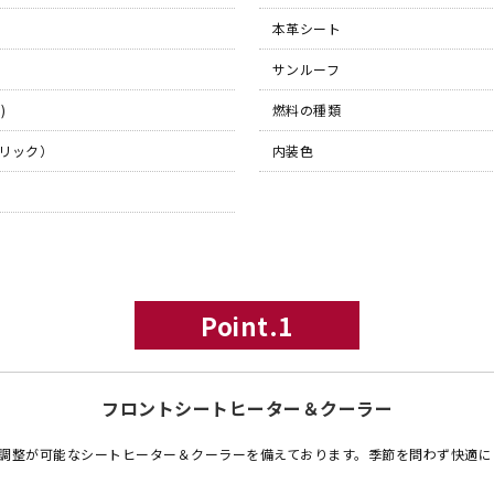
本革シート
サンルーフ
)
燃料の種類
リック）
内装色
Point.1
フロントシートヒーター＆クーラー
階調整が可能なシートヒーター＆クーラーを備えております。季節を問わず快適に