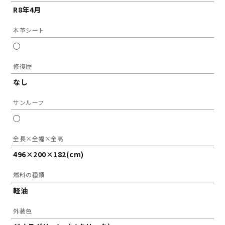
R8年4月
本革シート
◯
修復歴
なし
サンルーフ
◯
全長×全幅×全高
496×200×182(cm)
燃料の種類
軽油
外装色