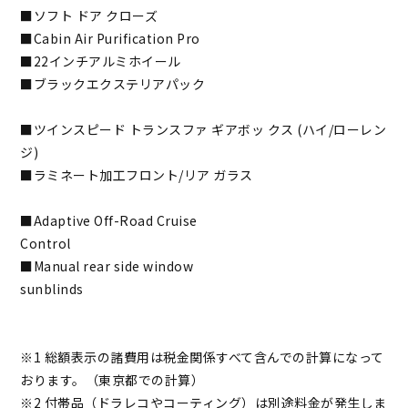
■ソフト ドア クローズ
■Cabin Air Purification Pro
■22インチアルミホイール
■ブラックエクステリアパック
■ツインスピード トランスファ ギアボッ クス (ハイ/ローレン
ジ)
■ラミネート加工フロント/リア ガラス
■Adaptive Off-Road Cruise
Control
■Manual rear side window
sunblinds
※1 総額表示の諸費用は税金関係すべて含んでの計算になって
おります。（東京都での計算）
※2 付帯品（ドラレコやコーティング）は別途料金が発生しま