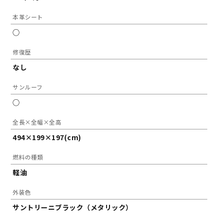
本革シート
◯
修復歴
なし
サンルーフ
◯
全長×全幅×全高
494×199×197(cm)
燃料の種類
軽油
外装色
サントリーニブラック（メタリック）