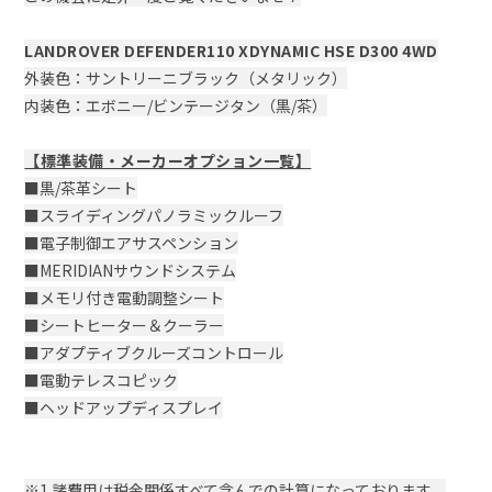
LANDROVER DEFENDER110 XDYNAMIC HSE D300 4WD
外装色：サントリーニブラック（メタリック）
内装色：エボニー/ビンテージタン（黒/茶）
【標準装備・メーカーオプション一覧】
■黒/茶革シート
■スライディングパノラミックルーフ
■電子制御エアサスペンション
■MERIDIANサウンドシステム
■メモリ付き電動調整シート
■シートヒーター＆クーラー
■アダプティブクルーズコントロール
■電動テレスコピック
■ヘッドアップディスプレイ
※1 諸費用は税金関係すべて含んでの計算になっております。