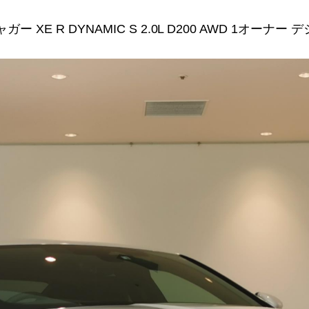
ガー XE R DYNAMIC S 2.0L D200 AWD 1オーナー デジ