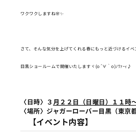
ワクワクしますね🌸✨
さて、そんな気分を上げてくれる春にもっと近づけるイベ
目黒ショールームで開催いたしますヾ(o´∀｀o)ﾉﾜｧｰｨ♪
〈日時〉３
月２２日（日曜日）１１時
〈
場所〉
ジャガーローバー目黒（東京都
【
イベント
内容】